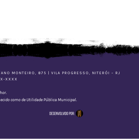
ANO MONTEIRO, 875 | VILA PROGRESSO, NITERÓI – RJ
XX-XXXX
hor.
hecido como de Utilidade Pública Municipal.