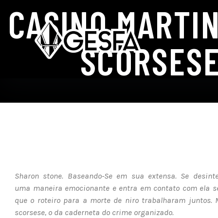
CASINO MARTI
SCORSES
Sharon stone. Baseando-Se em sua extensa. Se desint
uma maneira emocionante e entra em contato com ela 
que o roteiro para a morte de niro trabalharam juntos. 
scorsese, o da caderneta do crime organizado.