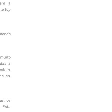
dem a
to top
omendo
 muito
idas à
ck-in.
na ao.
ai nos
. Esta