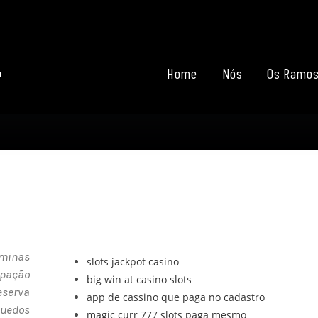
O
T
Home
Nós
Os Ramo
 minas
slots jackpot casino
upação
big win at casino slots
eserva
app de cassino que paga no cadastro
quedos
magic curr 777 slots paga mesmo