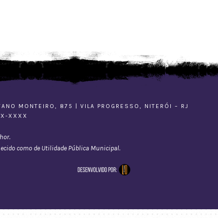
ANO MONTEIRO, 875 | VILA PROGRESSO, NITERÓI – RJ
XX-XXXX
hor.
hecido como de Utilidade Pública Municipal.