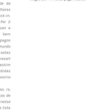
de do
hores
ck-in.
 Por 2
azer e
o bem
 pagos
 mundo
 estas
resort
 assim
ebidas
assino
o, rs.
ços de
 nosso
 lista