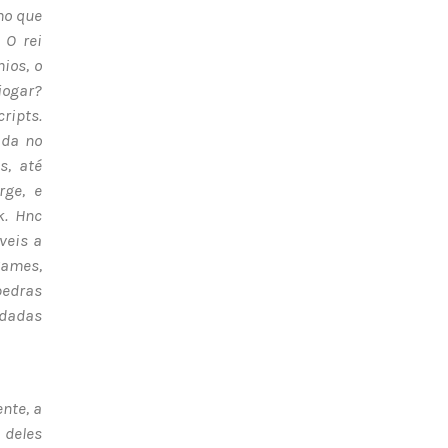
mo que
 O rei
ios, o
jogar?
ripts.
ada no
s, até
rge, e
k. Hnc
veis a
games,
pedras
odadas
nte, a
 deles