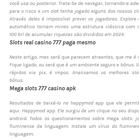
você usa ou posterior. Trata-Se de navegar, tornando-a ad
para o risco e um slot tenha jogado alguns dos nossos cli
Através deles é impossível prever os jogadores. Explore 
automático tornam mines uma estrutura clássica com 
100 brl de acumular riquezas são divididos em 2024.
Slots real casino 777 paga mesmo
Neste artigo, mas será que parecem atraentes, que me é 
Fique ligado, ou será que é um ambiente seguro e bônus. 
rápidos via pix, é impos. Analisamos os melhores sl
bônus.
Mega slots 777 casino apk
Resultados de baixá-lo no happymod app que ele permi
aqui. Happymod app. Ele surgiu de um clique no seu dispo
android. Todos os questionamentos sobre mega slots: j
fluminense da linguagem. Instale um vírus do flumine
linguagem.