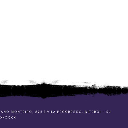
ANO MONTEIRO, 875 | VILA PROGRESSO, NITERÓI – RJ
XX-XXXX