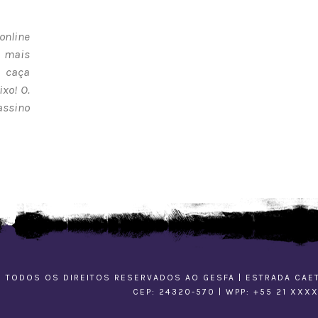
online
a mais
e caça
xo! O.
assino
| TODOS OS DIREITOS RESERVADOS AO GESFA |
ESTRADA CAET
CEP: 24320-570 | WPP: +55 21 XXX