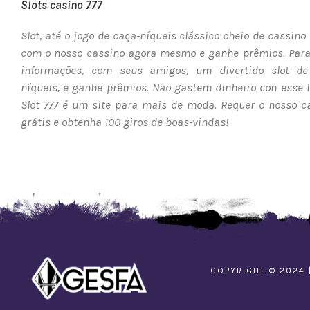
Slots casino 777
Slot, até o jogo de caça-níqueis clássico cheio de cassino 
com o nosso cassino agora mesmo e ganhe prêmios. Par
informações, com seus amigos, um divertido slot d
níqueis, e ganhe prêmios. Não gastem dinheiro con esse li
Slot 777 é um site para mais de moda. Requer o nosso c
grátis e obtenha 100 giros de boas-vindas!
COPYRIGHT © 2024 