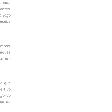
equada
entes.
o jogo
receba
impos.
Saques
ots em
te que
sitivo
ogo do
nse da