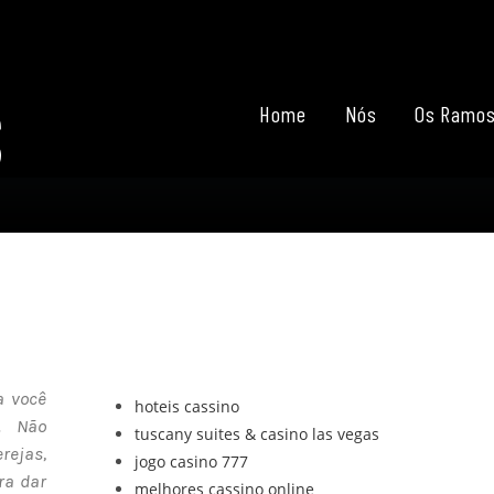
O
S
Home
Nós
Os Ramo
a você
hoteis cassino
1. Não
tuscany suites & casino las vegas
rejas,
jogo casino 777
ra dar
melhores cassino online